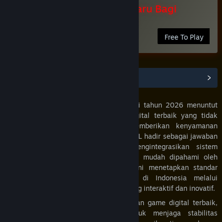
Menghadirkan Harapan Baru Bagi
Pecinta Permainan Digital
Free To Play
View Community Hub
HOLYTOGEL
Perkembangan teknologi di tahun 2026 menuntut
tersedianya platform hiburan game digital terbaik yang tidak
hanya seru, tetapi juga mampu memberikan kenyamanan
maksimal bagi penggunanya. HOLYTOGEL hadir sebagai jawaban
atas kebutuhan tersebut dengan mengintegrasikan sistem
permainan modern yang responsif dan mudah dipahami oleh
semua kalangan. Kehadiran platform ini menetapkan standar
baru dalam industri hiburan daring di Indonesia melalui
penyediaan ragam variasi permainan yang interaktif dan inovatif.
Sebagai pionir dalam menyajikan hiburan game digital terbaik,
HOLYTOGEL berkomitmen penuh untuk menjaga stabilitas